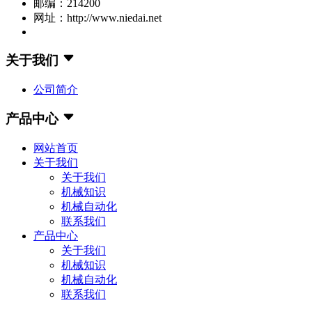
邮编：214200
网址：http://www.niedai.net
关于我们
公司简介
产品中心
网站首页
关于我们
关于我们
机械知识
机械自动化
联系我们
产品中心
关于我们
机械知识
机械自动化
联系我们