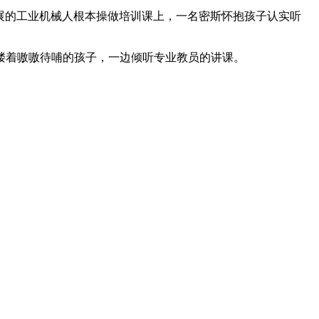
展的工业机械人根本操做培训课上，一名密斯怀抱孩子认实听
搂着嗷嗷待哺的孩子，一边倾听专业教员的讲课。