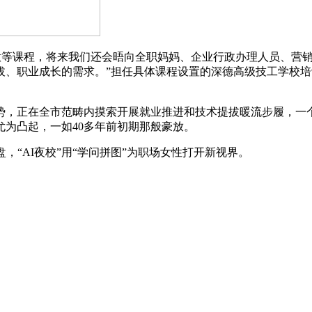
创意等课程，将来我们还会晤向全职妈妈、企业行政办理人员、营
、职业成长的需求。”担任具体课程设置的深德高级技工学校培训
势，正在全市范畴内摸索开展就业推进和技术提拔暖流步履，一个
为凸起，一如40多年前初期那般豪放。
“AI夜校”用“学问拼图”为职场女性打开新视界。