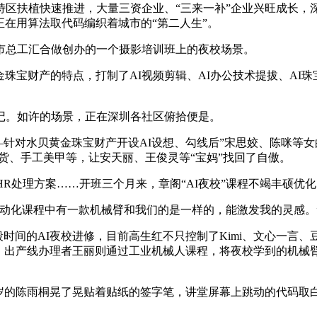
区扶植快速推进，大量三资企业、“三来一补”企业兴旺成长，
正在用算法取代码编织着城市的“第二人生”。
市总工汇合做创办的一个摄影培训班上的夜校场景。
宝财产的特点，打制了AI视频剪辑、AI办公技术提拔、AI珠
。如许的场景，正在深圳各社区俯拾便是。
—针对水贝黄金珠宝财产开设AI设想、勾线后”宋思姣、陈咪等
带货、手工美甲等，让安天丽、王俊灵等“宝妈”找回了自傲。
处理方案……开班三个月来，章阁“AI夜校”课程不竭丰硕优
化课程中有一款机械臂和我们的是一样的，能激发我的灵感。
时间的AI夜校进修，目前高生红不只控制了Kimi、文心一言、
；出产线办理者王丽则通过工业机械人课程，将夜校学到的机械
岁的陈雨桐晃了晃贴着贴纸的签字笔，讲堂屏幕上跳动的代码取