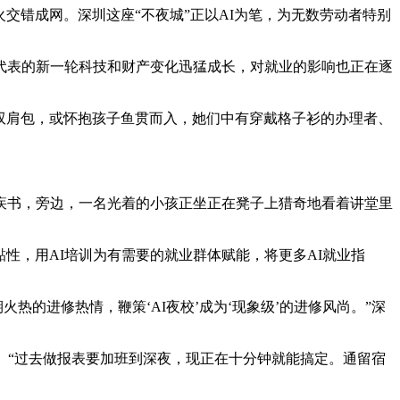
交错成网。深圳这座“不夜城”正以AI为笔，为无数劳动者特别
表的新一轮科技和财产变化迅猛成长，对就业的影响也正在逐
双肩包，或怀抱孩子鱼贯而入，她们中有穿戴格子衫的办理者、
疾书，旁边，一名光着的小孩正坐正在凳子上猎奇地看着讲堂里
性，用AI培训为有需要的就业群体赋能，将更多AI就业指
热的进修热情，鞭策‘AI夜校’成为‘现象级’的进修风尚。”深
。“过去做报表要加班到深夜，现正在十分钟就能搞定。通留宿