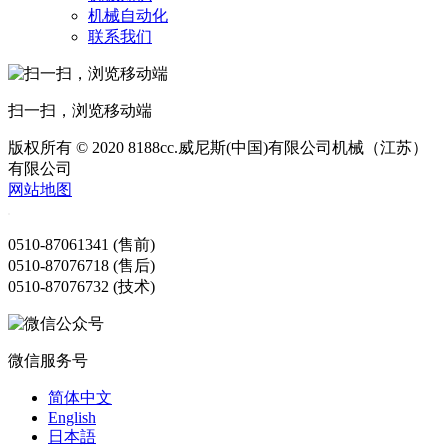
机械自动化
联系我们
扫一扫，浏览移动端
版权所有 © 2020 8188cc.威尼斯(中国)有限公司机械（江苏）
有限公司
网站地图
0510-87061341 (售前)
0510-87076718 (售后)
0510-87076732 (技术)
微信服务号
简体中文
English
日本語