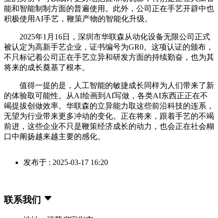
能和智能制制方面的普遍使用。此外，公司正在手艺开辟中也
积极使用AI手艺，鞭策产物的智能化升级。
2025年1月16日，深圳市华联森从动化设备无限公司正式
被认定为高新手艺企业，证书编号为GR0。这项认证的颁布，
不只标记着公司正在手艺立异和研发方面的持续勤奋，也为其
将来的成长奠基了根本。
值得一提的是，人工智能的敏捷成长同样为人们带来了新
的体验取可能性。从AI绘画到AI写做，各类AI东西正正在不
竭提拔创做效率。华联森的立异能力取这些前沿科技的连系，
无望为行业带来更多冲动的变化。正在将来，跟着手艺的不竭
前进，这些企业不只是鞭策经济成长的动力，也会正在社会糊
口中阐扬越来越主要的感化。
发布于 : 2025-03-17 16:20
联系我们