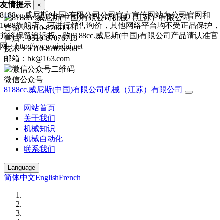
友情提示
×
8188cc.威尼斯(中国)有限公司公司官方宣传网站为公司官网和
1688旗舰店，可进行销售询价，其他网络平台均不受正品保护，
售前：0510-87061341
并将保留追诉权，购8188cc.威尼斯(中国)有限公司产品请认准官
售后：0510-87076718
网：http://www.niedai.net
技术：0510-87076708
邮箱：bk@163.com
微信公众号
8188cc.威尼斯(中国)有限公司机械（江苏）有限公司
网站首页
关于我们
机械知识
机械自动化
联系我们
Language
简体中文
English
French