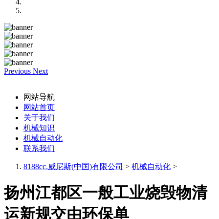
Previous
Next
网站导航
网站首页
关于我们
机械知识
机械自动化
联系我们
8188cc.威尼斯(中国)有限公司
>
机械自动化
>
扬州江都区一般工业烧毁物清
运新规交由环保单