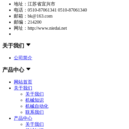
地址：江苏省宜兴市
电话：0510-87061341 0510-87061340
邮箱：bk@163.com
邮编：214200
网址：http://www.niedai.net
关于我们
公司简介
产品中心
网站首页
关于我们
关于我们
机械知识
机械自动化
联系我们
产品中心
关于我们