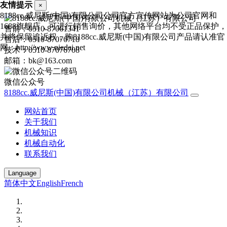
友情提示
×
8188cc.威尼斯(中国)有限公司公司官方宣传网站为公司官网和
1688旗舰店，可进行销售询价，其他网络平台均不受正品保护，
售前：0510-87061341
并将保留追诉权，购8188cc.威尼斯(中国)有限公司产品请认准官
售后：0510-87076718
网：http://www.niedai.net
技术：0510-87076708
邮箱：bk@163.com
微信公众号
8188cc.威尼斯(中国)有限公司机械（江苏）有限公司
网站首页
关于我们
机械知识
机械自动化
联系我们
Language
简体中文
English
French