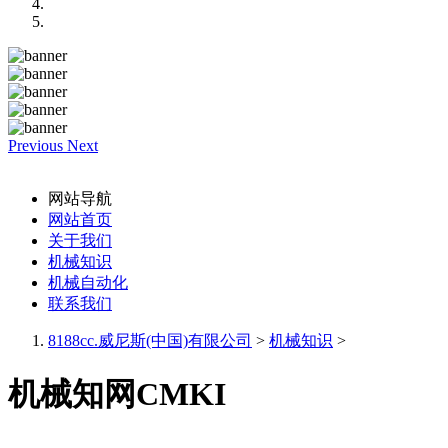
Previous
Next
网站导航
网站首页
关于我们
机械知识
机械自动化
联系我们
8188cc.威尼斯(中国)有限公司
>
机械知识
>
机械知网CMKI