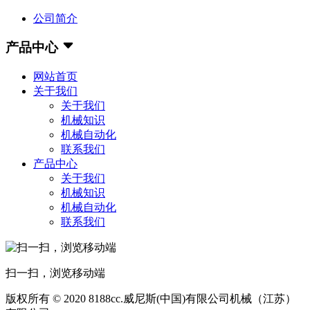
公司简介
产品中心
网站首页
关于我们
关于我们
机械知识
机械自动化
联系我们
产品中心
关于我们
机械知识
机械自动化
联系我们
扫一扫，浏览移动端
版权所有 © 2020 8188cc.威尼斯(中国)有限公司机械（江苏）