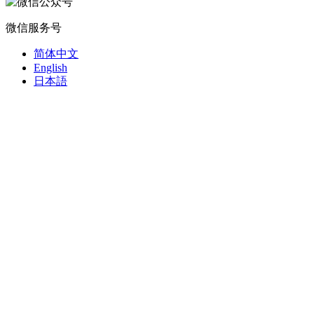
微信服务号
简体中文
English
日本語