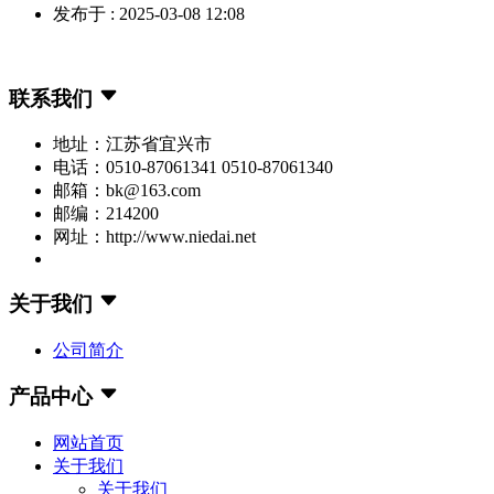
发布于 : 2025-03-08 12:08
联系我们
地址：江苏省宜兴市
电话：0510-87061341 0510-87061340
邮箱：bk@163.com
邮编：214200
网址：http://www.niedai.net
关于我们
公司简介
产品中心
网站首页
关于我们
关于我们