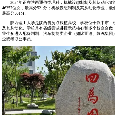
2024年正在陕西通俗类理科，机械设想制制及其从动化尝试
46357位次，最高分521分；机械设想制制及其从动化专业，最低分
最高分501分。
陕西理工大学是陕西省沉点扶植高校，学校位于汉中市，机
及其从动化、学校具有省级尝试讲授示范核心和多个校企合做
业生多进入配备制制、汽车制制类企业（如比亚迪、陕汽集团
企或考取公事员。